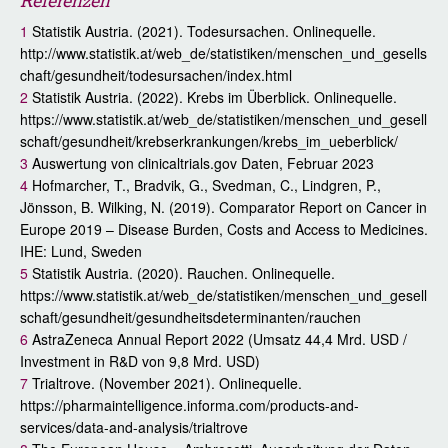
Referenzen
1
Statistik Austria. (2021). Todesursachen. Onlinequelle.
http://www.statistik.at/web_de/statistiken/menschen_und_gesells
chaft/gesundheit/todesursachen/index.html
2
Statistik Austria. (2022). Krebs im Überblick. Onlinequelle.
https://www.statistik.at/web_de/statistiken/menschen_und_gesell
schaft/gesundheit/krebserkrankungen/krebs_im_ueberblick/
3
Auswertung von clinicaltrials.gov Daten, Februar 2023
4
Hofmarcher, T., Bradvik, G., Svedman, C., Lindgren, P.,
Jönsson, B. Wilking, N. (2019). Comparator Report on Cancer in
Europe 2019 – Disease Burden, Costs and Access to Medicines.
IHE: Lund, Sweden
5
Statistik Austria. (2020). Rauchen. Onlinequelle.
https://www.statistik.at/web_de/statistiken/menschen_und_gesell
schaft/gesundheit/gesundheitsdeterminanten/rauchen
6
AstraZeneca Annual Report 2022 (Umsatz 44,4 Mrd. USD /
Investment in R&D von 9,8 Mrd. USD)
7
Trialtrove. (November 2021). Onlinequelle.
https://pharmaintelligence.informa.com/products-and-
services/data-and-analysis/trialtrove