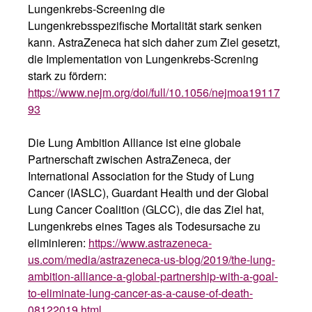
Lungenkrebs-Screening die
Lungenkrebsspezifische Mortalität stark senken
kann. AstraZeneca hat sich daher zum Ziel gesetzt,
die Implementation von Lungenkrebs-Screning
stark zu fördern:
https://www.nejm.org/doi/full/10.1056/nejmoa19117
93
Die Lung Ambition Alliance ist eine globale
Partnerschaft zwischen AstraZeneca, der
International Association for the Study of Lung
Cancer (IASLC), Guardant Health und der Global
Lung Cancer Coalition (GLCC), die das Ziel hat,
Lungenkrebs eines Tages als Todesursache zu
eliminieren:
https://www.astrazeneca-
us.com/media/astrazeneca-us-blog/2019/the-lung-
ambition-alliance-a-global-partnership-with-a-goal-
to-eliminate-lung-cancer-as-a-cause-of-death-
08122019.html